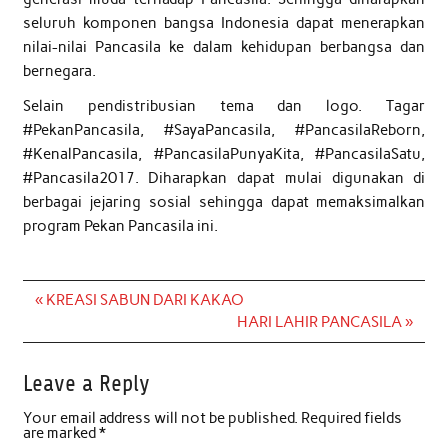
seluruh komponen bangsa Indonesia dapat menerapkan
nilai-nilai Pancasila ke dalam kehidupan berbangsa dan
bernegara.
Selain pendistribusian tema dan logo. Tagar
#PekanPancasila, #SayaPancasila, #PancasilaReborn,
#KenalPancasila, #PancasilaPunyaKita, #PancasilaSatu,
#Pancasila2017. Diharapkan dapat mulai digunakan di
berbagai jejaring sosial sehingga dapat memaksimalkan
program Pekan Pancasila ini.
Post
« KREASI SABUN DARI KAKAO
navigation
HARI LAHIR PANCASILA »
Leave a Reply
Your email address will not be published.
Required fields
are marked
*